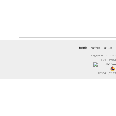
友情链接：
中国政府网
|
广西人大网
|
广
Copyright 2011-2012 
主办：广西壮族自治区
桂ICP备090
制作维护： 广西防