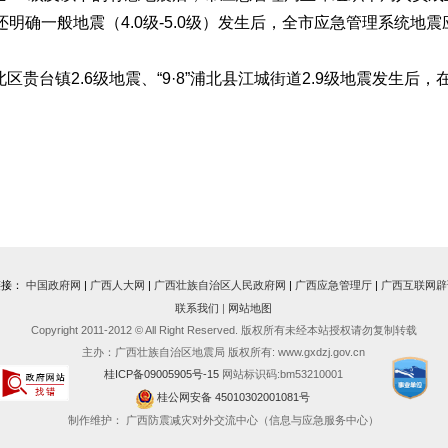
明确一般地震（4.0级-5.0级）发生后，全市应急管理系统地
北区贵台镇2.6级地震、“9·8”浦北县江城街道2.9级地震发生
。
链接：
中国政府网
|
广西人大网
|
广西壮族自治区人民政府网
|
广西应急管理厅
|
广西互联网辟
联系我们
|
网站地图
Copyright 2011-2012 © All Right Reserved. 版权所有未经本站授权请勿复制转载
主办：广西壮族自治区地震局 版权所有: www.gxdzj.gov.cn
桂ICP备09005905号-15
网站标识码:bm53210001
桂公网安备 45010302001081号
制作维护： 广西防震减灾对外交流中心（信息与应急服务中心）